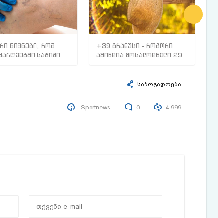
რი ნიშნები, რომ
+39 გრადუსი - როგორი
რ
ძარღვებში საშიში
ამინდია მოსალოდნელი 29
ს
ი გაქვთ
ივლისიდან 5 აგვისტომდე
ზ
ა
პ
საზოგადოება
Sportnews
0
4 999