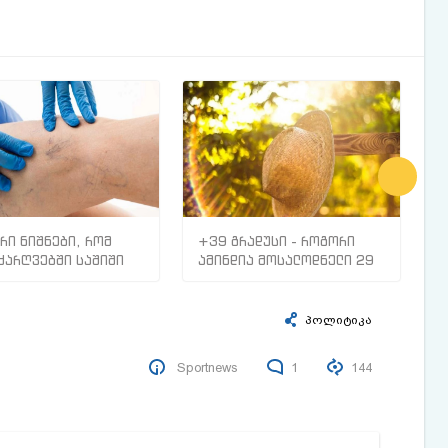
რი ნიშნები, რომ
+39 გრადუსი - როგორი
რ
ძარღვებში საშიში
ამინდია მოსალოდნელი 29
ს
ი გაქვთ
ივლისიდან 5 აგვისტომდე
ზ
ა
პ
პოლიტიკა
Sportnews
1
144