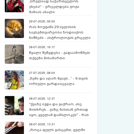
„სრულიად საქართველოს
ეხება!“ - ვრცელდება გოგა
მანიას ახალი
წინასწარმეტყველება
29-07-2026, 06:00
რას მოუტანს 29 ივლისის
სავსემთვარეობა ზოდიაქოს
ნიშნებს - ასტროლოგის ვრცელი
პროგნოზი
28-07-2026, 19:17
წყალი შეწყდება - გადაამოწმეთ
თქვენი მისამართი
27-07-2026, 08:04
„ჩემი და აღარ მყავს...“ - 6 თვის
ორსული გარდაიცვალა
28-07-2026, 12:37
"ქვაზე იჯდა და გაქრაო, ასე
მითხრეს... ვინც მასთან ერთად
იყო, ყველამ დამბლოკეს" - რას
ჰყვება დედა, რომელიც 12
28-07-2026, 13:31
წლია, რაც ექსკურსიაზე,
„როცა ფულს გასცემთ, გულში
მოულოდნელად გაუჩინარებულ