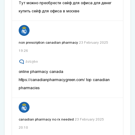
Тут можно преобрести сейф для офиса для денег
купить сейф для офиса в москве
non prescription canadian pharmacy
23 February 2025
19:26
პასუხი
online pharmacy canada
https://canadianpharmacygreen.com/
top canadian
pharmacies
canadian pharmacy no rx needed
23 February 2025
20:10