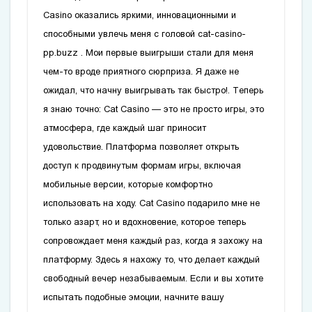
Casino оказались яркими, инновационными и
способными увлечь меня с головой
cat-casino-
pp.buzz
. Мои первые выигрыши стали для меня
чем-то вроде приятного сюрприза. Я даже не
ожидал, что начну выигрывать так быстро!. Теперь
я знаю точно: Cat Casino — это не просто игры, это
атмосфера, где каждый шаг приносит
удовольствие. Платформа позволяет открыть
доступ к продвинутым формам игры, включая
мобильные версии, которые комфортно
использовать на ходу. Cat Casino подарило мне не
только азарт, но и вдохновение, которое теперь
сопровождает меня каждый раз, когда я захожу на
платформу. Здесь я нахожу то, что делает каждый
свободный вечер незабываемым. Если и вы хотите
испытать подобные эмоции, начните вашу