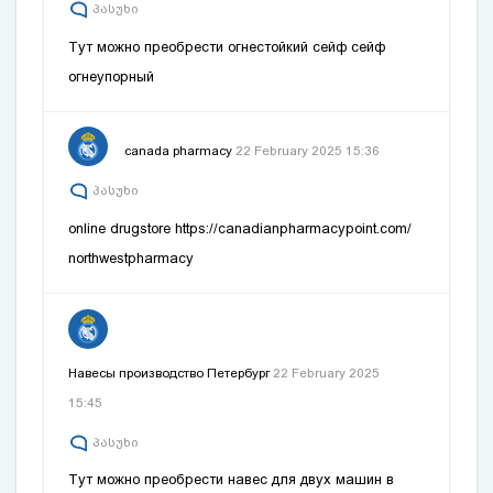
პასუხი
Тут можно преобрести огнестойкий сейф
сейф
огнеупорный
canada pharmacy
22 February 2025 15:36
პასუხი
online drugstore
https://canadianpharmacypoint.com/
northwestpharmacy
Навесы производство Петербург
22 February 2025
15:45
პასუხი
Тут можно преобрести навес для двух машин в