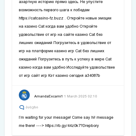
азартную историю прямо здесь. Не упустите
возможность первого шага к победам
https://catcasino-fz.buzz .
Откройте новые эмоции
на казино Cat когда вам удобно
Откройте
удовольствие от игр на сайте казино Cat без
лишних ожиданий
Погрузитесь в удовольствие от
игр на платформе казино игр Cat без лишних
ожиданий
Погрузитесь в путь к успеху в мире Cat
казино когда вам удобно
Исследуйте удовольствие
от игр сайт игр Кэт казино сегодня
a34087b
AmandaExcami1
1 March 2025 02:10
პასუხი
I’m waiting for your message! Come say hi! message
me there! ---> https://rb.gy/44z0k7?Drepbory