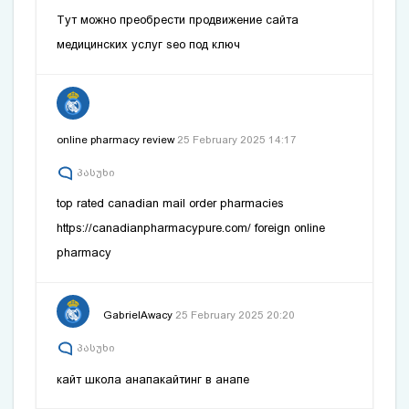
Тут можно преобрести продвижение сайта
медицинских услуг
seo под ключ
online pharmacy review
25 February 2025 14:17
პასუხი
top rated canadian mail order pharmacies
https://canadianpharmacypure.com/
foreign online
pharmacy
GabrielAwacy
25 February 2025 20:20
პასუხი
кайт школа анапа
кайтинг в анапе