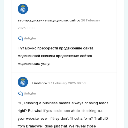
seo-продвижение медицинских сайтов
26 February
2025 00:06
პასუხი
Тут можно преобрести продвижение сайта
медицинской клиники
продвижение сайтов
медицинских услуг
Dantehok
27 February 2025 00:50
პასუხი
Hi , Running a business means always chasing leads,
right? But what if you could see who's checking out
your website, even if they don't fill out a form? TrafficID
from BrandWell does just that. We reveal those