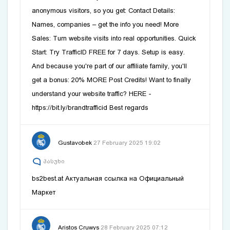
anonymous visitors, so you get: Contact Details:
Names, companies – get the info you need! More
Sales: Turn website visits into real opportunities. Quick
Start: Try TrafficID FREE for 7 days. Setup is easy.
And because you're part of our affiliate family, you'll
get a bonus: 20% MORE Post Credits! Want to finally
understand your website traffic? HERE -
https://bit.ly/brandtrafficid Best regards
Gustavobek
27 February 2025 19:02
პასუხი
bs2best.at
Актуальная ссылка на Официальный
Маркет
Aristos Cruwys
28 February 2025 07:12