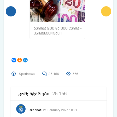
ჯარიმა 200 და 300 ლარია -
მთავარი ნიშნე
მნიშვნელოვანი
სისხლძარღვებშ
ინფორმაცია
თრომბი გაქვთ
მოქალაქეებისთვის
Sportnews
25 156
366
ᲙᲝᲛᲔᲜᲢᲐᲠᲔᲑᲘ
25 156
sildenafil
21 February 2025 10:01