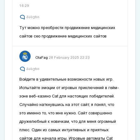
16:29
პასუხი
Тут можно преобрести продвижение медицинских
сайтов
сео продвижение медицинских сайтов
OlaFag
28 February 2025 22:23
პასუხი
Войдите в удивительные возможности новых игр.
Испытайте эмоции от игровых приключений в гейм-
зоне веб-казино Cat для настоящих победителей.
Случайно наткнувшись на этот сайт, я понял, что
это именно то, что мне нужно. Сайт совершенно
дружелюбный к новичкам, что для меня огромный
плюс. Один из самых интуитивных и приятных
сайтов для начала игры. Игровые автоматы Cat