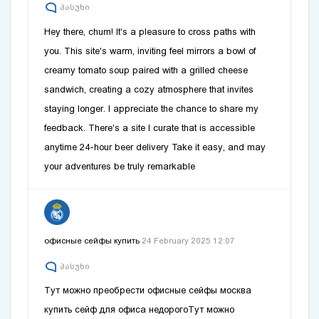
პასუხი
Hey there, chum! It's a pleasure to cross paths with
you. This site's warm, inviting feel mirrors a bowl of
creamy tomato soup paired with a grilled cheese
sandwich, creating a cozy atmosphere that invites
staying longer. I appreciate the chance to share my
feedback. There's a site I curate that is accessible
anytime
24-hour beer delivery
Take it easy, and may
your adventures be truly remarkable
офисные сейфы купить
24 February 2025 12:07
პასუხი
Тут можно преобрести офисные сейфы москва
купить сейф для офиса недорого
Тут можно