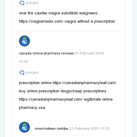
პასუხი
over the counter viagra substitute walgreens
https://viagramedix.com/
viagra without a prescription
canada online pharmacy reviews
21 February 2025
10:40
პასუხი
prescription online
https://canadianpharmacyleaf.com/
buy online prescription drugs
cheap prescriptions
https://canadianpharmacyleaf.com/
legitimate online
pharmacy usa
огнестойкие сейфы
21 February 2025 12:22