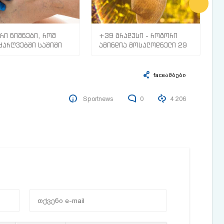
რი ნიშნები, რომ
+39 გრადუსი - როგორი
რ
ძარღვებში საშიში
ამინდია მოსალოდნელი 29
ს
ი გაქვთ
ივლისიდან 5 აგვისტომდე
ზ
ა
პ
faceამბები
Sportnews
0
4 206