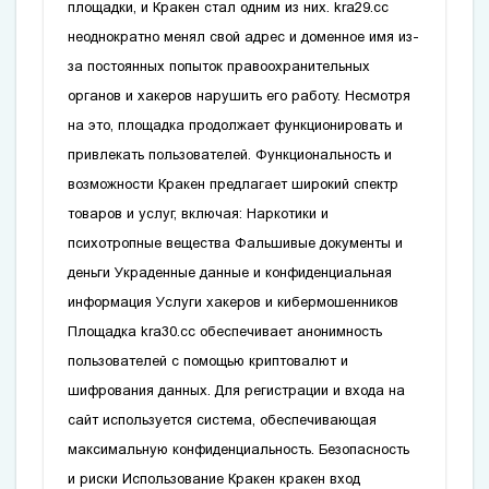
площадки, и Кракен стал одним из них.
kra29.cc
неоднократно менял свой адрес и доменное имя из-
за постоянных попыток правоохранительных
органов и хакеров нарушить его работу. Несмотря
на это, площадка продолжает функционировать и
привлекать пользователей. Функциональность и
возможности Кракен предлагает широкий спектр
товаров и услуг, включая: Наркотики и
психотропные вещества Фальшивые документы и
деньги Украденные данные и конфиденциальная
информация Услуги хакеров и кибермошенников
Площадка
kra30.cc
обеспечивает анонимность
пользователей с помощью криптовалют и
шифрования данных. Для регистрации и входа на
сайт используется система, обеспечивающая
максимальную конфиденциальность. Безопасность
и риски Использование Кракен
кракен вход