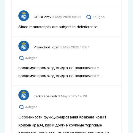
CHIRPemv
3 May 2025 05:31
პასუხი
Since manuscripts are subject to deterioration
Promokod_rdsn
3 May 2025 10:07
პასუხი
продамус промокод скидка на подключение
продамус промокод скидка на подключение
.
darkplace-nob
3 May 2025 14:28
პასუხი
Особенности функционирования Кракена
кра31
Кракен
кра34
‚ как и другие крупные торговые