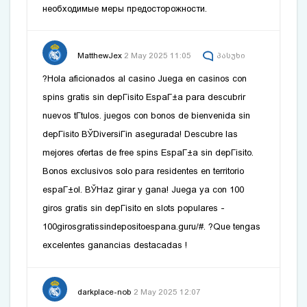
необходимые меры предосторожности.
MatthewJex
2 May 2025 11:05
პასუხი
?Hola aficionados al casino Juega en casinos con
spins gratis sin depГіsito EspaГ±a para descubrir
nuevos tГ­tulos.
juegos con bonos de bienvenida sin
depГіsito
ВЎDiversiГіn asegurada! Descubre las
mejores ofertas de free spins EspaГ±a sin depГіsito.
Bonos exclusivos solo para residentes en territorio
espaГ±ol. ВЎHaz girar y gana! Juega ya con 100
giros gratis sin depГіsito en slots populares -
100girosgratissindepositoespana.guru/#
. ?Que tengas
excelentes ganancias destacadas !
darkplace-nob
2 May 2025 12:07