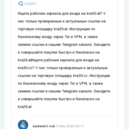
პასუხი
Ищете рабочие зеркала для входа на
kra30.at
? У
нас только проверенные и актуальные ссылки на
торговую площадку
kra29.at
. Инструкции по
безопасному входу через Tor и VPN, а также
свежие ссылки в нашем Telegram канале. Заходите
и совершайте покупки быстро и безопасно на
kra29.at
Ищете рабочие зеркала для входа на
kra30.cc
? У нас только проверенные и актуальные
ссылки на торговую площадку
kra30.cc
. Инструкции
по безопасному входу через Tor и VPN, а также
свежие ссылки в нашем Telegram канале. Заходите
и совершайте покупки быстро и безопасно на
kra29.at
darkweb3-nob
2 May 2025 04:17