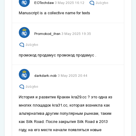
EOTechdaw
3 May 2025 16:12
პასუხი
Manuscript is a collective name for texts
Promokod_ihsn
3 May 2025 19:35
პასუხი
промокод продамус
промокод продамус
.
darkdark-nob
3 May 2025 20:44
პასუხი
История и развитие Кракен
kra29.cc
? это одна из
многих площадок
kra31.cc
, которая возникла как
альтернатива другим популярным рынкам, таким
как Silk Road. После закрытия Silk Road в 2013
году, на его месте начали появляться новые