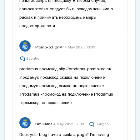
попыток закрыть площадку. В любом случае,
пользователям следует быть осведомленными о
рисках и принимать необходимые меры
предосторожности.
Promokod_znMr
4 May 2025 03:39
პასუხი
prodamus промокод
http://prodams-promokod.ru/
.продамус промокод скидка на подключение
продамус промокод скидка на подключение
.Prodamus -промокод на подключение
Prodamus
-промокод на подключение
.
lsm99dna
4 May 2025 07:39
პასუხი
Does your blog have a contact page? I’m having