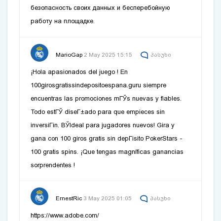
безопасность своих данных и бесперебойную
работу на площадке.
MarioGap
2 May 2025 15:15
პასუხი
¡Hola apasionados del juego ! En
100girosgratissindepositoespana.guru siempre
encuentras las promociones mГЎs nuevas y fiables.
Todo estГЎ diseГ±ado para que empieces sin
inversiГіn. ВЎIdeal para jugadores nuevos! Gira y
gana con 100 giros gratis sin depГіsito PokerStars -
100 gratis spins
. ¡Que tengas magníficas ganancias
sorprendentes !
ErnestRic
3 May 2025 01:05
პასუხი
https://www.adobe.com/