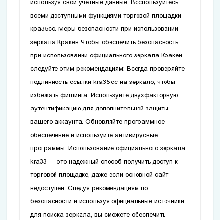
используя свои учетные данные. Воспользуйтесь
всеми доступными функциями торговой площадки
кра35сс
. Меры безопасности при использовании
зеркала Кракен Чтобы обеспечить безопасность
при использовании официального зеркала Кракен,
следуйте этим рекомендациям: Всегда проверяйте
подлинность ссылки
kra35.cc
на зеркало, чтобы
избежать фишинга. Используйте двухфакторную
аутентификацию для дополнительной защиты
вашего аккаунта. Обновляйте программное
обеспечение и используйте антивирусные
программы. Использование официального зеркала
kra33
— это надежный способ получить доступ к
торговой площадке, даже если основной сайт
недоступен. Следуя рекомендациям по
безопасности и используя официальные источники
для поиска зеркала, вы сможете обеспечить