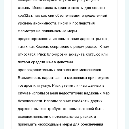
отзывы. Использовать криптовалюты для оплаты
кра32ат
‚ так как они обеспечивают определенный
уровень анонимности. Риски и последствия
Несмотря на принимаемые меры
предосторожности‚ использование даркнет-рынков‚
таких как Кракен‚ сопряжено с рядом рисков. К ним
относятся: Риск блокировки аккаунта
kra35.cc
или
потери средств из-за действий
правоохранительных органов или мошенников.
Возможность нарваться на мошенника при покупке
товаров или услуг. Риск утечки личных данных в
случае использования недостаточно надежных мер
безопасности. Использование
кра34ат
и других
даркнет-рынков требует от пользователей быть
осведомленными о потенциальных рисках и
принимать необходимые меры для обеспечения