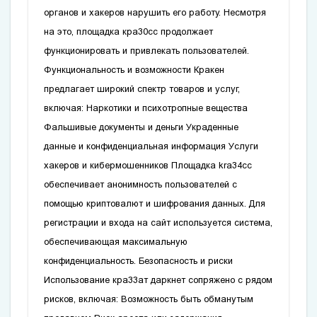
органов и хакеров нарушить его работу. Несмотря
на это, площадка
кра30сс
продолжает
функционировать и привлекать пользователей.
Функциональность и возможности Кракен
предлагает широкий спектр товаров и услуг,
включая: Наркотики и психотропные вещества
Фальшивые документы и деньги Украденные
данные и конфиденциальная информация Услуги
хакеров и кибермошенников Площадка
kra34cc
обеспечивает анонимность пользователей с
помощью криптовалют и шифрования данных. Для
регистрации и входа на сайт используется система,
обеспечивающая максимальную
конфиденциальность. Безопасность и риски
Использование
кра33ат
даркнет сопряжено с рядом
рисков, включая: Возможность быть обманутым