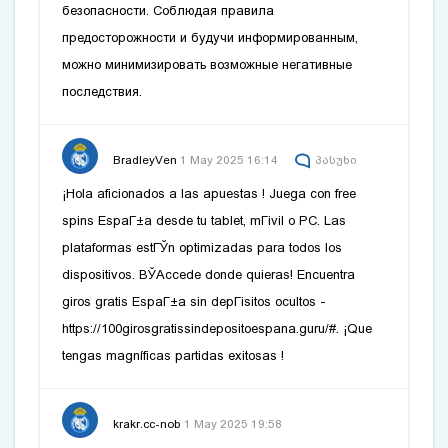
безопасности. Соблюдая правила
предосторожности и будучи информированным‚
можно минимизировать возможные негативные
последствия.
BradleyVen
1 May 2025 16:14
პასუხი
¡Hola aficionados a las apuestas ! Juega con free
spins EspaГ±a desde tu tablet, mГіvil o PC. Las
plataformas estГЎn optimizadas para todos los
dispositivos. ВЎAccede donde quieras! Encuentra
giros gratis EspaГ±a sin depГіsitos ocultos -
https://100girosgratissindepositoespana.guru/#
. ¡Que
tengas magníficas partidas exitosas !
krakr.cc-nob
1 May 2025 19:58