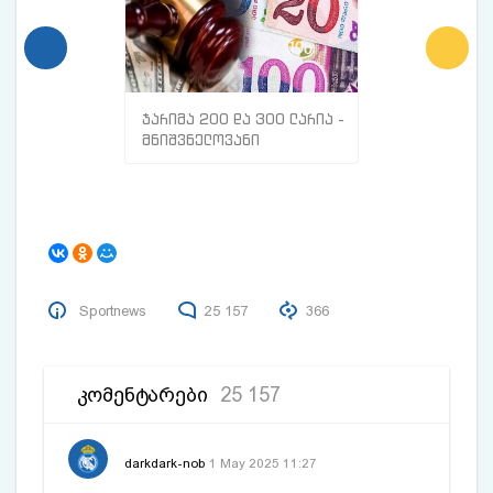
ჯარიმა 200 და 300 ლარია -
მთავარი ნიშნე
მნიშვნელოვანი
სისხლძარღვებშ
ინფორმაცია
თრომბი გაქვთ
მოქალაქეებისთვის
Sportnews
25 157
366
ᲙᲝᲛᲔᲜᲢᲐᲠᲔᲑᲘ
25 157
darkdark-nob
1 May 2025 11:27