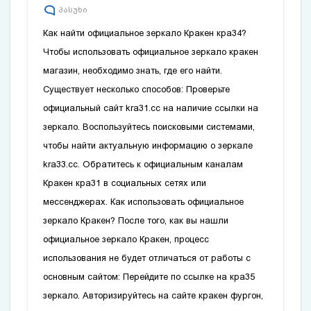
პასუხი
Как найти официальное зеркало Кракен
кра34
?
Чтобы использовать официальное зеркало
кракен
магазин
, необходимо знать, где его найти.
Существует несколько способов: Проверьте
официальный сайт
kra31.cc
на наличие ссылки на
зеркало. Воспользуйтесь поисковыми системами,
чтобы найти актуальную информацию о зеркале
kra33.cc
. Обратитесь к официальным каналам
Кракен
кра31
в социальных сетях или
мессенджерах. Как использовать официальное
зеркало Кракен? После того, как вы нашли
официальное зеркало Кракен, процесс
использования не будет отличаться от работы с
основным сайтом: Перейдите по ссылке на
кра35
зеркало. Авторизируйтесь на сайте
кракен фургон
,