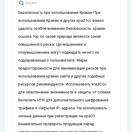
პასუხი
Безопасность при использовании Кракен При
использовании Кракен и других
кра31сс
важно
уделять особое внимание безопасности.
кракен
ссылка тор
по своей природе является зоной
повышенного риска‚ где мошенники и
злоумышленники могут поджидать ничего не
подозревающего пользователя. Меры
предосторожности Для минимизации рисков при
использовании
кракен зайти
и других подобных
ресурсов рекомендуется: Использовать
kra30.cc
для обеспечения анонимности и защиты от слежки.
Включить VPN для дополнительного шифрования
трафика и сокрытия IP-адреса. Не использовать
личные данные при регистрации на
кра33
.
Внимательно проверять продавцов перед
совершением покупки‚ изучая их репутацию и