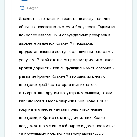
პასუხი
Даркнет - это часть интернета, недоступная для
обычных поисковых систем и браузеров. Одним из
наиболее известных и обсуждаемых ресурсов в
даркнете является Кракен ? площадка,
предоставляющая доступ к различным товарам и
услугам. В этой статье мы рассмотрим, что такое
Кракен даркнет и как он функционирует. История и
развитие Кракен Кракен ? это одна из многих
площадок
кра34сс
, которая возникла как
альтернатива другим популярным рынкам, таким
как Silk Road. После закрытия Silk Road в 2013
году, на его месте начали появляться новые
площадки, и Кракен стал одним из них. Кракен
неоднократно менял свой адрес и доменное имя из-
за постоянных попыток правоохранительных