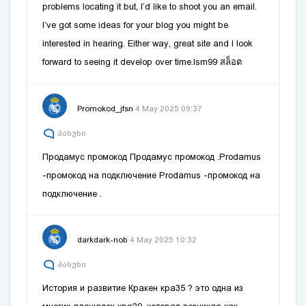
problems locating it but, I’d like to shoot you an email.
I’ve got some ideas for your blog you might be
interested in hearing. Either way, great site and I look
forward to seeing it develop over time.
lsm99 สล็อต
Promokod_jfsn
4 May 2025 09:37
პასუხი
Продамус промокод
Продамус промокод
.Prodamus
-промокод на подключение
Prodamus -промокод на
подключение
.
darkdark-nob
4 May 2025 10:32
პასუხი
История и развитие Кракен
кра35
? это одна из