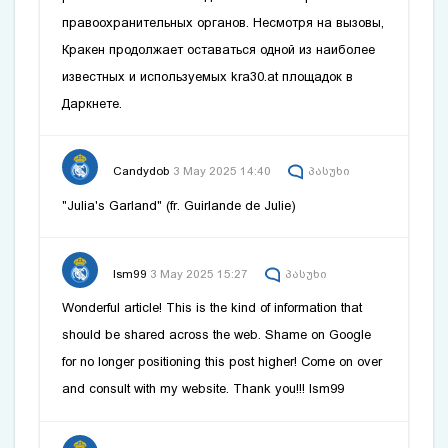
правоохранительных органов. Несмотря на вызовы‚
Кракен продолжает оставаться одной из наиболее
известных и используемых
kra30.at
площадок в
Даркнете.
Candydob
3 May 2025 14:40
პასუხი
"Julia's Garland" (fr. Guirlande de Julie)
lsm99
3 May 2025 15:27
პასუხი
Wonderful article! This is the kind of information that
should be shared across the web. Shame on Google
for no longer positioning this post higher! Come on over
and consult with my website. Thank you!!!
lsm99