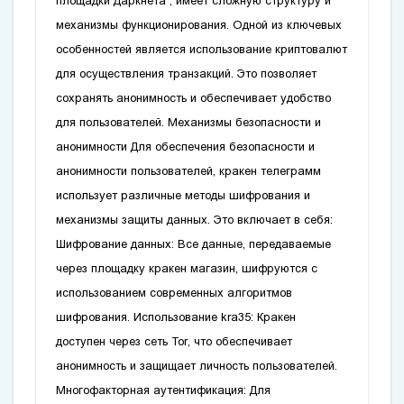
площадки Даркнета ‚ имеет сложную структуру и
механизмы функционирования. Одной из ключевых
особенностей является использование криптовалют
для осуществления транзакций. Это позволяет
сохранять анонимность и обеспечивает удобство
для пользователей. Механизмы безопасности и
анонимности Для обеспечения безопасности и
анонимности пользователей‚
кракен телеграмм
использует различные методы шифрования и
механизмы защиты данных. Это включает в себя:
Шифрование данных: Все данные‚ передаваемые
через площадку
кракен магазин
‚ шифруются с
использованием современных алгоритмов
шифрования. Использование
kra35
: Кракен
доступен через сеть Tor‚ что обеспечивает
анонимность и защищает личность пользователей.
Многофакторная аутентификация: Для