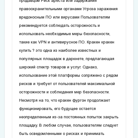
продавцом Риск ареста или задержания
правоохранительными органами Угроза заражения
вредоносным ПО или вирусами Пользователям
рекомендуется соблюдать осторожность и
использовать необходимые меры безопасности,
такие как VPN и антивирусное ПО. Кракен
кракен
купить
? это одна из наиболее известных и
популярных площадок в даркнете, предлагающая
широкий спектр товаров и услуг. Однако,
использование этой платформы сопряжено с рядом
рисков и требует от пользователей максимальной
осторожности и соблюдения мер безопасности.
Несмотря на то, что
кракен фургон
продолжает
функционировать, его будущее остается
неопределенным из-за постоянных попыток закрыть
площадку. В любом случае, пользователям следует
быть осведомленными о рисках и принимать