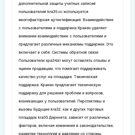
дополнительной защиты учетных записей
пользователей
kra35.cc
используется
многофакторная аутентификация. Взаимодействие
с пользователями и поддержка Кракен уделяет
внимание взаимодействию с пользователями и
предлагает различные механизмы поддержки. Это
включает в себя: Системы обратной связи:
Пользователи
кра34ат
могут оставлять отзывы и
оценки продавцам‚ что помогает поддерживать
качество услуг на площадке. Техническая
поддержка: Кракен предлагает техническую
поддержку для решения проблем и вопросов‚
возникающих у пользователей. Перспективы и
вызовы Будущее
kra32
‚ как и других торговых
площадок
kra35
Даркнета‚ зависит от различных
факторов‚ включая изменения в законодательстве‚
развитие технологий и давление со стороны