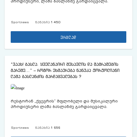
პრო­დი­უ­სე­რი, ლაშა ბას­ლან­ძე გარ­და­იც­ვა­ლა.
Sportnews
ნანახია
1 450
ვრცლად
“ვაახ! ბასლა. ყველანაირი შესავლის და მაგრამების
გარეშე…” – როგორ ეხმაურება ნანუკა ჟორჟოლიანი
ლაშა ბასლანძის გარდაცვალებას ?
რესტორან „ქვევრის“ მფლობელი და მუსიკალური
პროდიუსერი ლაშა ბასლანძე გარდაიცვალა.
Sportnews
ნანახია
1 656