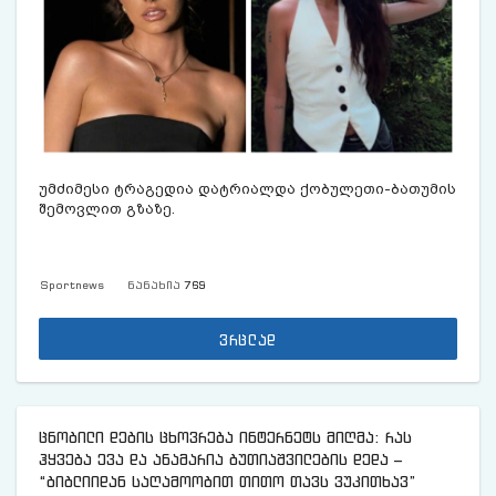
უმ­ძი­მე­სი ტრა­გე­დია დატ­რი­ალ­და ქო­ბუ­ლე­თი-ბა­თუ­მის
შე­მოვ­ლით გზა­ზე.
Sportnews
ნანახია
769
ვრცლად
ცნობილი დების ცხოვრება ინტერნეტს მიღმა: რას
ჰყვება ევა და ანამარია ბუთიაშვილების დედა –
“ბიბლიიდან საღამოობით თითო თავს ვუკითხავ”