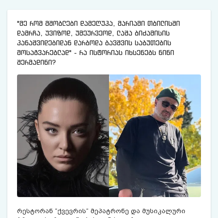
"მე რომ მშობლები დამეღუპა, მარიამი თბილისში
დამრჩა, უვიზოდ, უმეურვეოდ, ლაშა ბიძამისის
პანაშვიდებიდან დარბოდა ბავშვის საბუთების
მოსაგვარებლად" - რა ისტორიას იხსენებს ნინი
შერმადინი?
რეს­ტო­რან “ქვევ­რის“ მე­პატ­რო­ნე და მუ­სი­კა­ლუ­რი