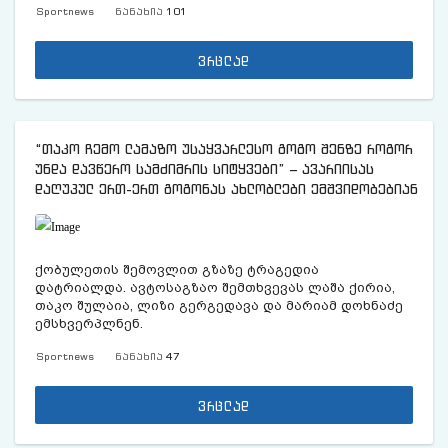
Sportnews
ნანახია
101
ვრცლად
“თაკო ჩემო ლამაზო უსაყვარლესო გოგო შენზე როგორ
უნდა დავწერო სამძიმრის სიტყვები” – ავარიისას
დაღუპულ ერთ-ერთ გოგონას ახლობლები ემშვიდობებიან
ქობულეთის შემოვლით გზაზე ტრაგედია
დატრიალდა. ავტოსაგზაო შემთხვევას ლაშა ქირია,
თაკო შულაია, ლიზი გერგედავა და მარიამ დოხნაძე
ემსხვერპლნენ.
Sportnews
ნანახია
47
ვრცლად