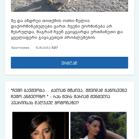
მე და ანდრეი თითქმის ოთხი წელია
დაქორწინებულები ვართ. ჩვენი ქორწინება არ
შესრულდა, მაგრამ ჩვენ გვიყვარდა ერთმანეთი და
ყველაფერი გავაკეთეთ პრობლემების
მოსაგვარებლად.
Sportnews
ნანახია
627
ვრცლად
"ჩემი ბავ­შვო­ბა... ძა­ლი­ან მტკი­ვა, მშვი­დად გა­ნის­ვე­ნე
ჩემო ან­გე­ლო­ზო " - რას წერს მარიამ შენგელია
ავარიისას დაღუპულ გოგონაზე?