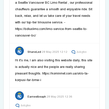
a
Seattle Vancouver BC Limo Rental
, our professional
chauffeurs guarantee a smooth and enjoyable ride. Sit
back, relax, and let us take care of your travel needs
with our top-tier limousine service. -
https://bdluxlimo.com/limo-service-from-seattle-to-
vancouver-bc/
ShaneLed
28 May 2025 12:12
პასუხი
Hi it's me, I am also visiting this website daily, this site
is actually nice and the people are really sharing
pleasant thoughts. https://kominmet.com.ua/sklo-ta-
korpusi-far-bmw-i
Earnestbeaph
28 May 2025 12:36
პასუხი