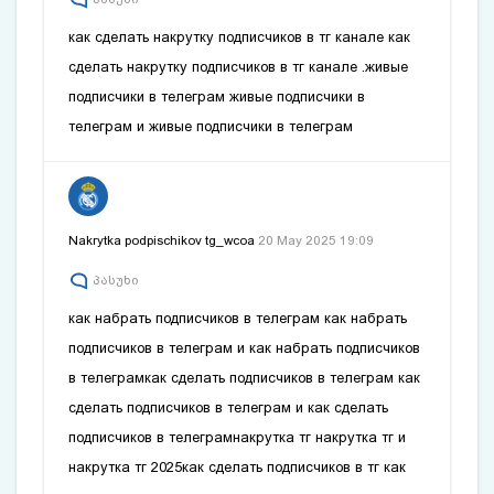
как сделать накрутку подписчиков в тг канале
как
сделать накрутку подписчиков в тг канале
.живые
подписчики в телеграм
живые подписчики в
телеграм
и
живые подписчики в телеграм
Nakrytka podpischikov tg_wcoa
20 May 2025 19:09
პასუხი
как набрать подписчиков в телеграм
как набрать
подписчиков в телеграм
и
как набрать подписчиков
в телеграм
как сделать подписчиков в телеграм
как
сделать подписчиков в телеграм
и
как сделать
подписчиков в телеграм
накрутка тг
накрутка тг
и
накрутка тг
2025как сделать подписчиков в тг
как