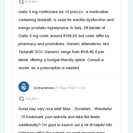
პასუხი
cialis 5 mg confezione da 14 prezzo
: a medication
containing tadalafil, is used for erectile dysfunction and
benign prostatic hyperplasia. In Italy, 28 tablets of
Cialis 5 mg costs around €165.26, but costs differ by
pharmacy and promotions. Generic alternatives, like
Tadalafil DOC Generici, range from €0.8–€2.6 per
tablet, offering a budget-friendly option. Consult a
doctor, as a prescription is needed.
Gichardmen
27 May 2025 14:02
პასუხი
Good day very nice site!! Man .. Excellent .. Wonderful
.. I'll bookmark your website and take the feeds
additionally? I'm glad to search out a lot of helpful info
right here within the submit, we want develop more