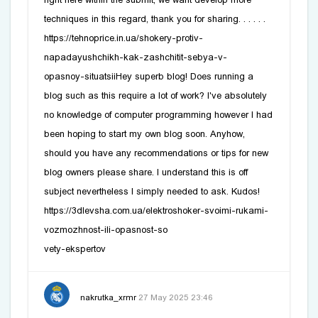
techniques in this regard, thank you for sharing. . . . . .
https://tehnoprice.in.ua/shokery-protiv-
napadayushchikh-kak-zashchitit-sebya-v-
opasnoy-situatsiiHey superb blog! Does running a
blog such as this require a lot of work? I've absolutely
no knowledge of computer programming however I had
been hoping to start my own blog soon. Anyhow,
should you have any recommendations or tips for new
blog owners please share. I understand this is off
subject nevertheless I simply needed to ask. Kudos!
https://3dlevsha.com.ua/elektroshoker-svoimi-rukami-
vozmozhnost-ili-opasnost-so
vety-ekspertov
nakrutka_xrmr
27 May 2025 23:46