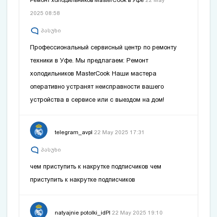
Ремонт холодильников MasterCook в Уфе
22 May
2025 08:58
პასუხი
Профессиональный сервисный центр по ремонту
техники в Уфе. Мы предлагаем:
Ремонт
холодильников MasterCook
Наши мастера
оперативно устранят неисправности вашего
устройства в сервисе или с выездом на дом!
telegram_avpl
22 May 2025 17:31
პასუხი
чем приступить к накрутке подписчиков
чем
приступить к накрутке подписчиков
natyajnie potolki_idPl
22 May 2025 19:10