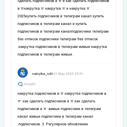
сделать подписчиков в тг
и
как сделать подписчиков
в тг
накрутка тг
накрутка тг
и
накрутка тг
2025купить подписчиков в телеграм канал
купить
подписчиков в телеграм канал
и
купить
подписчиков в телеграм канал
подписчики телеграм
без отписок
подписчики телеграм без отписок
.накрутка подписчиков в телеграм живые
накрутка
подписчиков в телеграм живые
.
nakrytka_icSt
21 May 2025 23:51
პასუხი
накрутка подписчиков в тг
накрутка подписчиков в
тг
.как сделать подписчиков в тг
как сделать
подписчиков в тг
.живые подписчики в телеграм
канал
живые подписчики в телеграм канал
.подписчиков. 3. Регулярное обновление