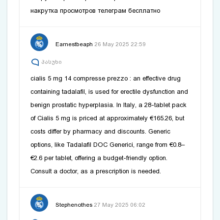
накрутка просмотров телеграм бесплатно
Earnestbeaph
26 May 2025 22:59
პასუხი
cialis 5 mg 14 compresse prezzo
: an effective drug
containing tadalafil, is used for erectile dysfunction and
benign prostatic hyperplasia. In Italy, a 28-tablet pack
of Cialis 5 mg is priced at approximately €165.26, but
costs differ by pharmacy and discounts. Generic
options, like Tadalafil DOC Generici, range from €0.8–
€2.6 per tablet, offering a budget-friendly option.
Consult a doctor, as a prescription is needed.
Stephenothes
27 May 2025 06:02