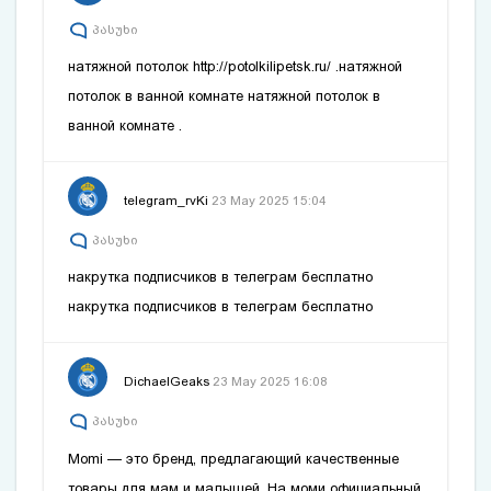
პასუხი
натяжной потолок
http://potolkilipetsk.ru/
.натяжной
потолок в ванной комнате
натяжной потолок в
ванной комнате
.
telegram_rvKi
23 May 2025 15:04
პასუხი
накрутка подписчиков в телеграм бесплатно
накрутка подписчиков в телеграм бесплатно
DichaelGeaks
23 May 2025 16:08
პასუხი
Momi — это бренд, предлагающий качественные
товары для мам и малышей. На
моми официальный