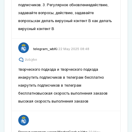
подписчиков. 3. Регулярное обновление
действию,
задавайте вопросы,
действию, задавайте
вопросы
,как делать вирусный контент В
как делать
вирусный контент В
telegram_wbKi
22 May 2025 08:48
პასუხი
творческого подхода и
творческого подхода
и
накрутить подписчиков в телеграм бесплатно
накрутить подписчиков в телеграм
бесплатно
высокая скорость выполнения заказов
высокая скорость выполнения заказов