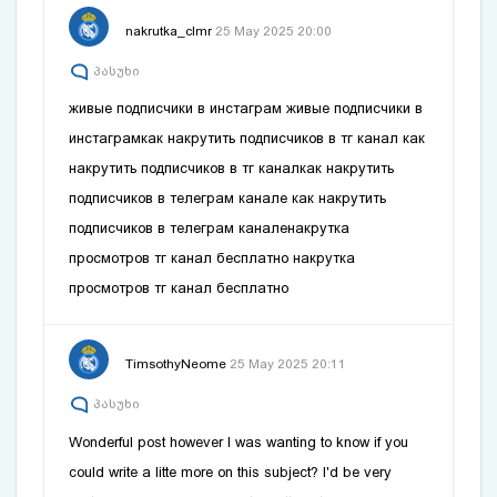
nakrutka_clmr
25 May 2025 20:00
პასუხი
живые подписчики в инстаграм
живые подписчики в
инстаграм
как накрутить подписчиков в тг канал
как
накрутить подписчиков в тг канал
как накрутить
подписчиков в телеграм канале
как накрутить
подписчиков в телеграм канале
накрутка
просмотров тг канал бесплатно
накрутка
просмотров тг канал бесплатно
TimsothyNeome
25 May 2025 20:11
პასუხი
Wonderful post however I was wanting to know if you
could write a litte more on this subject? I'd be very