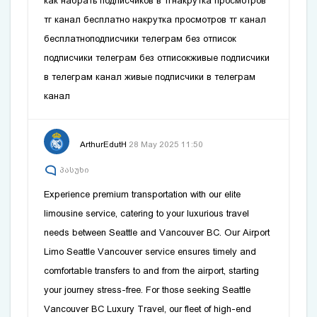
как набрать подписчиков в тг
накрутка просмотров
тг канал бесплатно
накрутка просмотров тг канал
бесплатно
подписчики телеграм без отписок
подписчики телеграм без отписок
живые подписчики
в телеграм канал
живые подписчики в телеграм
канал
ArthurEdutH
28 May 2025 11:50
პასუხი
Experience premium transportation with our elite
limousine service, catering to your luxurious travel
needs between Seattle and Vancouver BC. Our
Airport
Limo Seattle Vancouver
service ensures timely and
comfortable transfers to and from the airport, starting
your journey stress-free. For those seeking Seattle
Vancouver BC Luxury Travel, our fleet of high-end