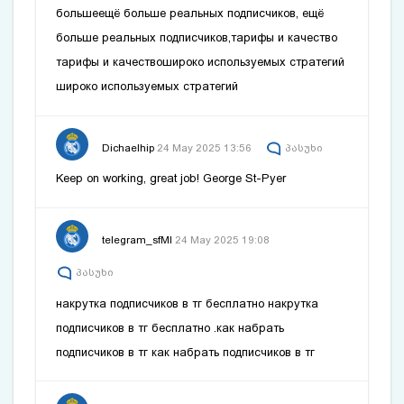
больше
ещё больше реальных подписчиков,
ещё
больше реальных подписчиков
,тарифы и качество
тарифы и качество
широко используемых стратегий
широко используемых стратегий
Dichaelhip
24 May 2025 13:56
პასუხი
Keep on working, great job!
George St-Pyer
telegram_sfMl
24 May 2025 19:08
პასუხი
накрутка подписчиков в тг бесплатно
накрутка
подписчиков в тг бесплатно
.как набрать
подписчиков в тг
как набрать подписчиков в тг