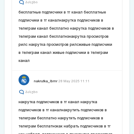
პასუხი
бесплатные подписчики в тг канал
бесплатные
подписчики в тг канал
накрутка подписчиков в
телеграм канал бесплатно
накрутка подписчиков в
телеграм канал бесплатно
накрутка просмотров
рилс
накрутка просмотров рилс
живые подписчики
в телеграм канал
живые подписчики в телеграм
канал
nakrutka_lbmr
28 May 2025 11:11
პასუხი
накрутка подписчиков в тг канал
накрутка
подписчиков в тг канал
накрутить подписчиков в
телеграм бесплатно
накрутить подписчиков в
телеграм бесплатно
как набрать подписчиков в тг