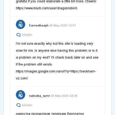
grateful if you could elaborate a little bit more. Cheers!
https://www.blurb.com/user/dragonrobin0
Earnestbeaph
26 May 2025 12:57
პასუხი
I'm not sure exactly why but this site is loading very
slow for me. Is anyone else having this problem or is it
a problem on my end? I'll check back later on and see
if the problem still exists.
https://images.google.com.na/url?q=https://beckham-
uz.com/
nakrutka_symr
26 May 2025 22:36
პასუხი
накрутка просмотров телеграм бесплатно