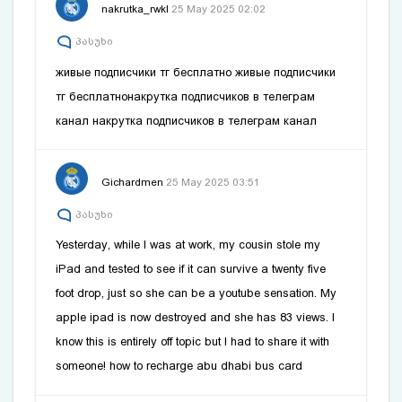
nakrutka_rwkl
25 May 2025 02:02
პასუხი
живые подписчики тг бесплатно
живые подписчики
тг бесплатно
накрутка подписчиков в телеграм
канал
накрутка подписчиков в телеграм канал
Gichardmen
25 May 2025 03:51
პასუხი
Yesterday, while I was at work, my cousin stole my
iPad and tested to see if it can survive a twenty five
foot drop, just so she can be a youtube sensation. My
apple ipad is now destroyed and she has 83 views. I
know this is entirely off topic but I had to share it with
someone!
how to recharge abu dhabi bus card