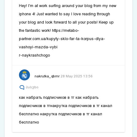
Hey! I'm at work surfing around your blog from my new
iphone 4! Just wanted to say I love reading through
your blog and look forward to all your posts! Keep up
the fantastic work! https://metabo-
partner.com.ua/kupyty-sklo-far-ta-korpus-dlya-
vashoyi-mazda-vybi
r-naykrashchogo
nakrutka_qbmr
28 May 2025 13:56
პასუხი
как набрать подписчиков в тг
как набрать
подписчиков в тг
накрутка подписчиков в тг канал
бесплатно
накрутка подписчиков в тг канал
бесплатно