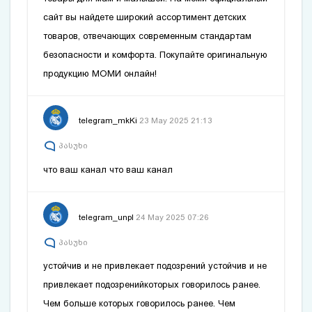
сайт
вы найдете широкий ассортимент детских
товаров, отвечающих современным стандартам
безопасности и комфорта. Покупайте оригинальную
продукцию МОМИ онлайн!
telegram_mkKi
23 May 2025 21:13
პასუხი
что ваш канал
что ваш канал
telegram_unpl
24 May 2025 07:26
პასუხი
устойчив и не привлекает подозрений
устойчив и не
привлекает подозрений
которых говорилось ранее.
Чем больше
которых говорилось ранее. Чем