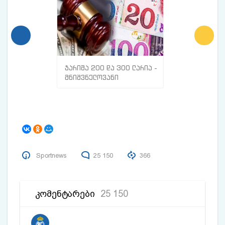
ჯარიმა 200 და 300 ლარია -
მთავარი ნიშნე
მნიშვნელოვანი
სისხლძარღვებშ
ინფორმაცია
თრომბი გაქვთ
მოქალაქეებისთვის
Sportnews
25 150
366
ᲙᲝᲛᲔᲜᲢᲐᲠᲔᲑᲘ
25 150